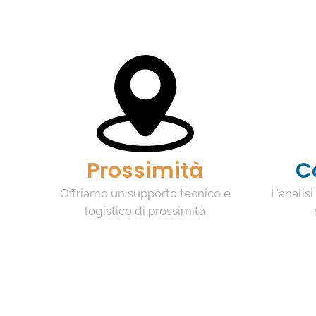
Prossimità
C
Offriamo un supporto tecnico e
L'analis
logistico di prossimità