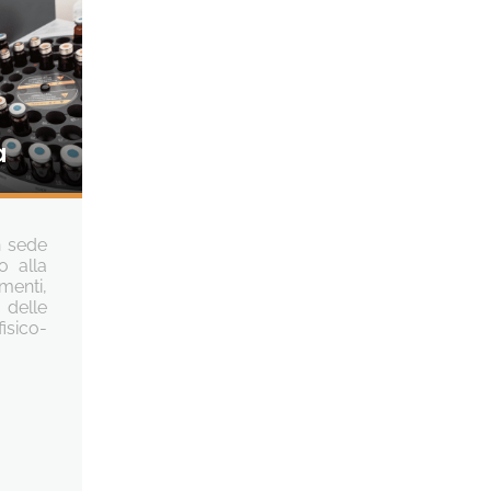
a
n sede
o alla
menti,
delle
isico-