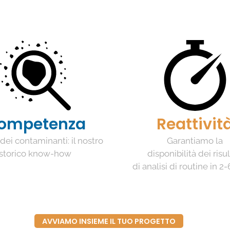
ompetenza
Reattivit
i dei contaminanti: il nostro
Garantiamo la
storico know-how
disponibilità dei risul
di analisi di routine in 2-
AVVIAMO INSIEME IL TUO PROGETTO