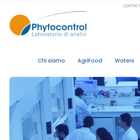
CENTRO 
Chi siamo
AgriFood
Waters
Il Gruppo Phytocontrol
I nostri valori, la nostra missione
I nostri accreditamenti
I nostri riconoscimenti qualità
I nostri laboratori