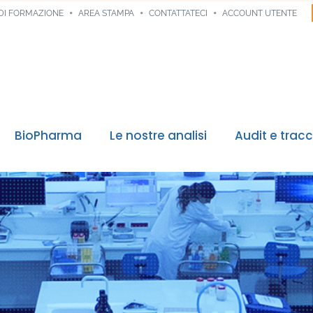
DI FORMAZIONE
AREA STAMPA
CONTATTATECI
ACCOUNT UTENTE
BioPharma
Le nostre analisi
Audit e tracc
Tracciabilità 
Ultime
Monit
Allert
Food 