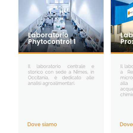
Laboratorio
Lab
Phytocontrol 1
Pro
Il laboratorio centrale e
Il la
storico con sede a Nîmes, in
a Re
Occitania, è dedicato alle
micro
analisi agroalimentari.
alla
acque
chimi
Dove siamo
Dove