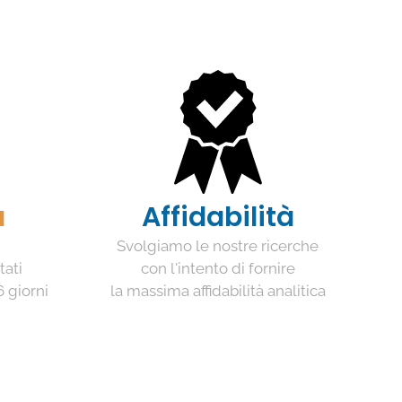
à
Affidabilità
Svolgiamo le nostre ricerche
tati
con l'intento di fornire
6 giorni
la massima affidabilità analitica