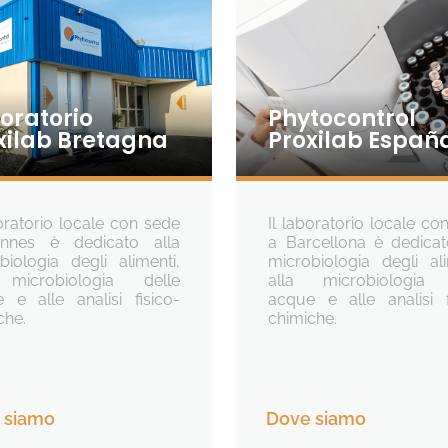
oratorio
Phytocontrol
xilab Bretagna
Proxilab Españ
boratorio locale con sede
Il laboratorio locale co
nnes è dedicato alla
a Barcellona è dedicat
biologia degli alimenti,
microbiologia degli ali
 microbiologia delle
alla microbiologia 
 e alle analisi fisico-
acque e alle analisi f
che.
chimiche.
 siamo
Dove siamo