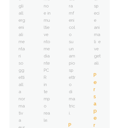
gli
no
ra
sp
all
e in
mf
eci
erg
mu
eni
e
eni
ltie
col
ani
ali
ve
o
ma
me
nto
su
li e
nta
me
un
ve
ri
dia
am
get
so
nte
pio
ali.
gg
PC
sp
P
etti
R
ettr
e
all
in
o
r
a
te
di
s
nor
mp
ma
a
ma
o
tric
p
tiv
rea
i.
e
a
le.
P
r
eur