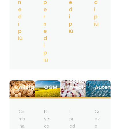
n
p
e
d
e
e
d
i
d
r
i
p
i
n
p
iù
p
e
iù
iù
d
i
p
iù
Residui
di
sostanze
Allergeni
OGM
medicamentose
Autenticità
Co
Ph
I
Gr
mb
yto
pr
azi
ina
co
od
e