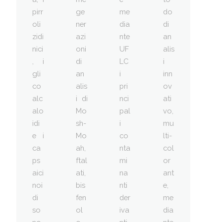
pirr
ge
me
do
oli
ner
dia
di
zidi
azi
nte
an
nici
oni
UF
alis
, i
di
LC
i
gli
an
i
inn
co
alis
pri
ov
alc
i di
nci
ati
alo
Mo
pal
vo,
idi
sh-
i
mu
e i
Mo
co
lti-
ca
ah,
nta
col
ps
ftal
mi
or
aici
ati,
na
ant
noi
bis
nti
e,
di
fen
der
me
so
ol
iva
dia