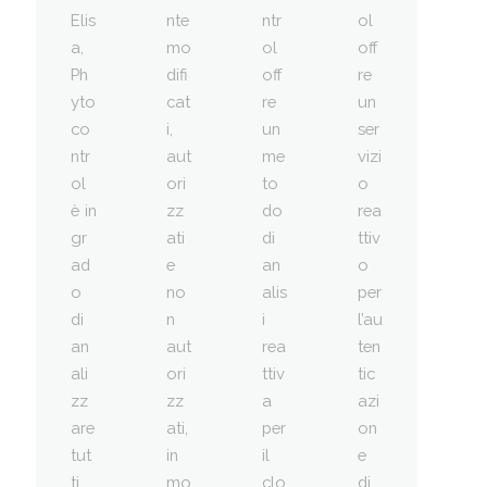
Elis
nte
ntr
ol
a,
mo
ol
off
Ph
difi
off
re
yto
cat
re
un
co
i,
un
ser
ntr
aut
me
vizi
ol
ori
to
o
è in
zz
do
rea
gr
ati
di
ttiv
ad
e
an
o
o
no
alis
per
di
n
i
l’au
an
aut
rea
ten
ali
ori
ttiv
tic
zz
zz
a
azi
are
ati,
per
on
tut
in
il
e
ti
mo
clo
di