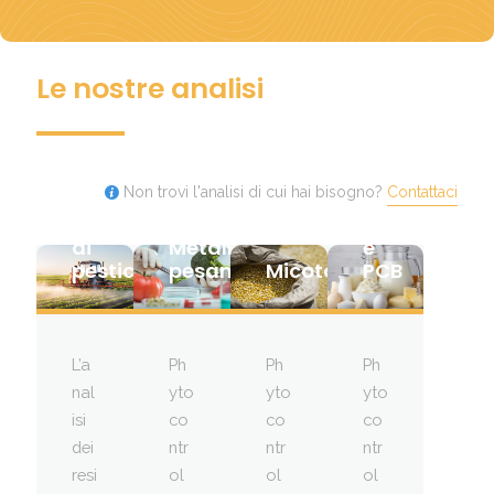
Le nostre analisi
Non trovi l'analisi di cui hai bisogno?
Contattaci
Residui
Diossine
di
Metalli
e
pesticidi
pesanti
Micotossine
PCB
L’a
Ph
Ph
Ph
nal
yto
yto
yto
isi
co
co
co
dei
ntr
ntr
ntr
resi
ol
ol
ol