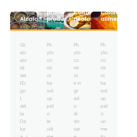
e
processi
Contaminanti
Coloranti
Alcaloidi
produttivi
neoformati
alimentari
Gli
Ph
Ph
Ph
alc
yto
yto
yto
alo
co
co
co
idi
ntr
ntr
ntr
del
ol
ol
ol
l’Er
ha
è in
ha
go
svil
gr
svil
t,
up
ad
up
del
pat
o
pat
la
o
di
o
Da
le
do
un
tur
ulti
sar
me
a, i
me
e
to