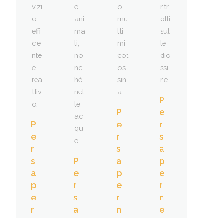
vizi
e
o
ntr
o
ani
mu
olli
effi
ma
lti
sul
cie
li,
mi
le
nte
no
cot
dio
e
nc
os
ssi
rea
hé
sin
ne.
ttiv
nel
a.
P
o.
le
P
e
ac
P
e
r
qu
e
r
s
e.
r
s
a
s
P
a
p
a
e
p
e
p
r
e
r
e
s
r
n
r
a
n
e