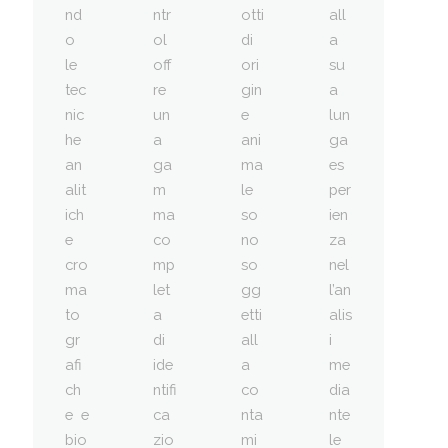
nd
ntr
otti
all
o
ol
di
a
le
off
ori
su
tec
re
gin
a
nic
un
e
lun
he
a
ani
ga
an
ga
ma
es
alit
m
le
per
ich
ma
so
ien
e
co
no
za
cro
mp
so
nel
ma
let
gg
l’an
to
a
etti
alis
gr
di
all
i
afi
ide
a
me
ch
ntifi
co
dia
e e
ca
nta
nte
bio
zio
mi
le