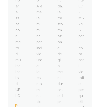
no
o
nti
nte
an
A e
dal
LC
ali
me
la
-
zz
la
tra
MS
ati
m
sfo
/M
co
mi
rm
S,
n
na
azi
per
me
per
on
i
to
indi
e
col
di
vid
de
or
mu
uar
gli
ant
ltia
e
ali
i
lca
le
me
vie
loi
co
nti
tati
di
nta
dur
e
UF
mi
ant
per
LC.
na
e il
qu
zio
pr
elli
P