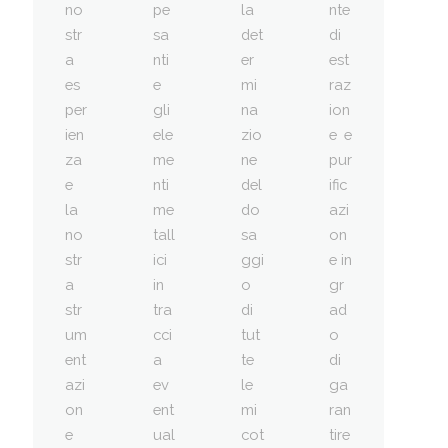
no
pe
la
nte
str
sa
det
di
a
nti
er
est
es
e
mi
raz
per
gli
na
ion
ien
ele
zio
e e
za
me
ne
pur
e
nti
del
ific
la
me
do
azi
no
tall
sa
on
str
ici
ggi
e in
a
in
o
gr
str
tra
di
ad
um
cci
tut
o
ent
a
te
di
azi
ev
le
ga
on
ent
mi
ran
e
ual
cot
tire