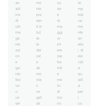
an
me
os
te
alit
nte
sin
mp
ica
pre
e
esti
di
sen
di
va
ulti
ti in
ma
me
ma
tut
ggi
nte
ge
te
or
an
ner
le
int
alis
azi
der
ere
i di
on
rat
sse
ele
e
e
tra
vat
ga
ali
mit
a
ran
me
e
qu
tisc
nta
me
alit
on
ri
to
à
o
ve
di
per
un
get
mo
i
ser
ali
no
co