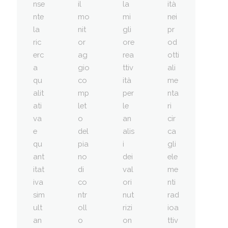
nse
il
la
ità
nte
mo
mi
nei
la
nit
gli
pr
ric
or
ore
od
erc
ag
rea
otti
a
gio
ttiv
ali
qu
co
ità
me
alit
mp
per
nta
ati
let
le
ri
va
o
an
cir
e
del
alis
ca
qu
pia
i
gli
ant
no
dei
ele
itat
di
val
me
iva
co
ori
nti
sim
ntr
nut
rad
ult
oll
rizi
ioa
an
o
on
ttiv