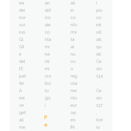
ea
an
ali
i
dei
alit
in
più
nor
ico
co
co
ovi
dei
nfo
ntr
rus
co
rmi
oll
GI,
nta
tà
ati,
GII
mi
al
qu
e
na
nu
ali:
del
nti
ov
Ce
l’E
mi
o
sio
pat
cro
reg
134
ite
bio
ola
,
A
lo
me
Ce
nei
gic
nto
sio
ve
i.
eur
137
get
op
,
P
ali
eo
Iod
e
me
IN
io