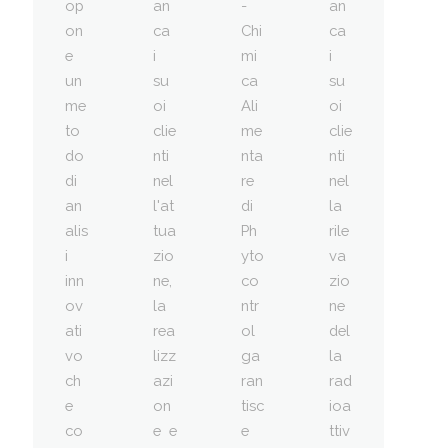
op
an
-
an
on
ca
Chi
ca
e
i
mi
i
un
su
ca
su
me
oi
Ali
oi
to
clie
me
clie
do
nti
nta
nti
di
nel
re
nel
an
l'at
di
la
alis
tua
Ph
rile
i
zio
yto
va
inn
ne,
co
zio
ov
la
ntr
ne
ati
rea
ol
del
vo
lizz
ga
la
ch
azi
ran
rad
e
on
tisc
ioa
co
e e
e
ttiv