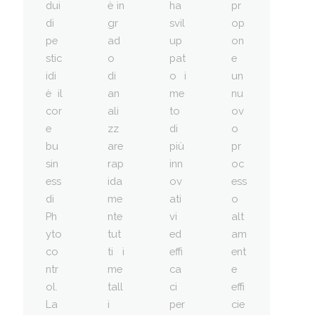
dui
è in
ha
pr
di
gr
svil
op
pe
ad
up
on
stic
o
pat
e
idi
di
o i
un
è il
an
me
nu
cor
ali
to
ov
e
zz
di
o
bu
are
più
pr
sin
rap
inn
oc
ess
ida
ov
ess
di
me
ati
o
Ph
nte
vi
alt
yto
tut
ed
am
co
ti i
effi
ent
ntr
me
ca
e
ol.
tall
ci
effi
La
i
per
cie