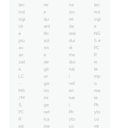
tec
ne
na
tec
nol
e
zio
nol
ogi
qu
ne
ogi
ch
ant
da
e
e
ific
resi
NG
più
azi
dui
S e
av
on
di
PC
an
e
me
R
zat
de
dici
in
e,
gli
nal
te
LC
or
i
mp
-
ga
vet
o
MS
nis
eri
rea
/M
mi
nar
le,
S,
ge
i.
Ph
PC
net
Ph
yto
R
ica
yto
co
ed
me
co
ntr