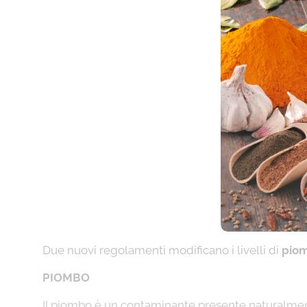
Due nuovi regolamenti modificano i livelli di
pio
PIOMBO
Il piombo è un contaminante presente naturalmen