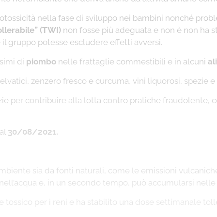
tossicità nella fase di sviluppo nei bambini nonché proble
llerabile” (TWI)
non fosse più adeguata e non è non ha sta
e il gruppo potesse escludere effetti avversi.
simi di
piombo
nelle frattaglie commestibili e in alcuni
al
elvatici, zenzero fresco e curcuma, vini liquorosi, spezie e 
pezie per contribuire alla lotta contro pratiche fraudolente
dal
30/08/2021.
iente sia da fonti naturali, come le emissioni vulcaniche e
o e nell’acqua e, in un secondo tempo, può accumularsi nelle
tossico per i reni e ha stabilito una dose settimanale toll