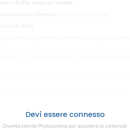
dmio
in
frutta
,
verdura
e
cereali
.
ri prodotti per l’infanzia
sono ora regolamentati.
dal
31/08/2021.
 che gli alimenti legalmente commercializzati prima dell’e
talli pesanti con metodo accreditato. L’elenco delle prove
ni sui prezzi? Contatta il nostro servizio clienti al +39 800 
ytocontrol, segui la nostra pagina LinkedIn e Facebook!
Devi essere connesso
Diventa cliente Phytocontrol per accedere ai contenuti.