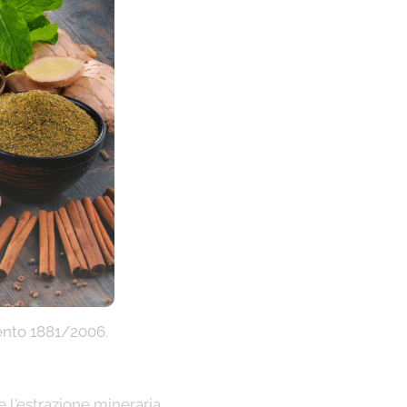
mento 1881/2006.
l'estrazione mineraria.