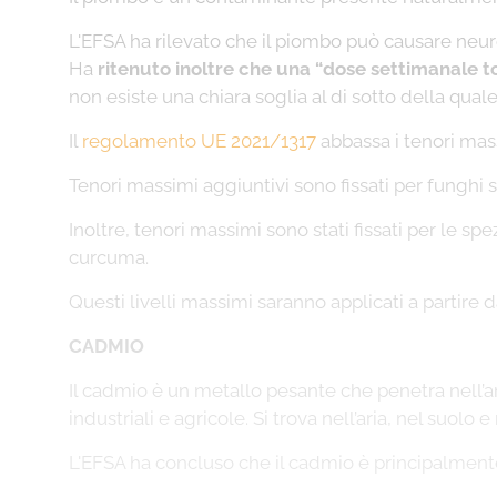
L'EFSA ha rilevato che il piombo può causare neuro
Ha
ritenuto inoltre che una “dose settimanale to
non esiste una chiara soglia al di sotto della qual
Il
regolamento UE 2021/1317
abbassa i tenori mas
Tenori massimi aggiuntivi sono fissati per funghi s
Inoltre, tenori massimi sono stati fissati per le s
curcuma.
Questi livelli massimi saranno applicati a partire 
CADMIO
Il cadmio è un metallo pesante che penetra nell’amb
industriali e agricole. Si trova nell’aria, nel suol
L'EFSA ha concluso che il cadmio è principalmente 