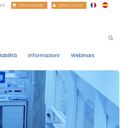
NTE
ESHOP WATERS
ESPACE CLIENT
iabilità
Informazioni
Webinars
digitale
 notizie
oraggio normativo
e alimentari
Risk