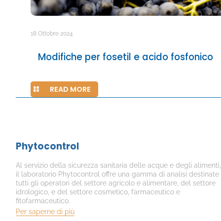
18 Ottobre 2024
Modifiche per fosetil e acido fosfonico
READ MORE
Phytocontrol
Al servizio della sicurezza sanitaria delle acque e degli alimenti,
il laboratorio Phytocontrol offre una gamma di analisi destinate
tutti gli operatori del settore agricolo e alimentare, del settore
idrologico, e del settore cosmetico, farmaceutico e
fitofarmaceutico.
Per saperne di più