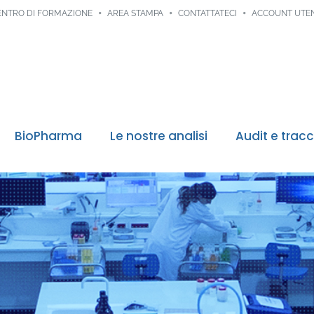
ENTRO DI FORMAZIONE
AREA STAMPA
CONTATTATECI
ACCOUNT UTE
BioPharma
Le nostre analisi
Audit e tracc
Tracciabilità 
Ultime
Monit
Allert
Food 