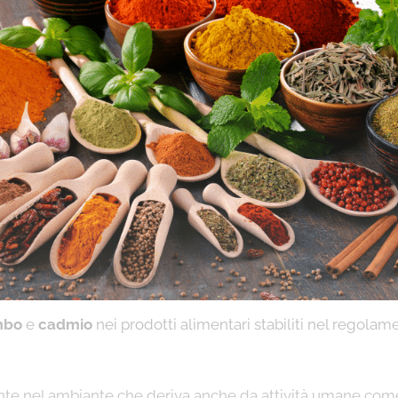
mbo
e
cadmio
nei prodotti alimentari stabiliti nel regola
te nel ambiante che deriva anche da attività umane come 