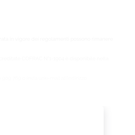
ntrata in vigore dei regolamenti possono rimanere
 accreditate COFRAC N°1-1904 è disponibile nella
909 769 o invia un’e-mail all’indirizzo: