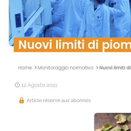
Politica della qualità
Ricerca e Sviluppo
Sicurezza dei dati
Nuovi limiti di pio
Home
Monitoraggio normativo
Nuovi limiti 
12 Agosto 2021
Article réservé aux abonnés