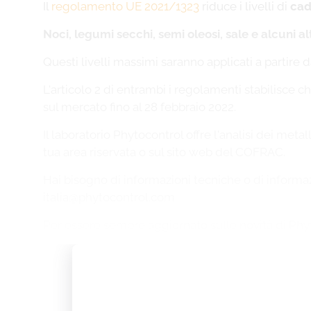
Il
regolamento UE 2021/1323
riduce i livelli di
ca
Noci, legumi secchi, semi oleosi, sale e alcuni alt
Questi livelli massimi saranno applicati a partire 
L'articolo 2 di entrambi i regolamenti stabilisce
sul mercato fino al 28 febbraio 2022.
Il laboratorio Phytocontrol offre l'analisi dei me
tua area riservata o sul sito web del COFRAC.
Hai bisogno di informazioni tecniche o di informazio
italia@phytocontrol.com
Per essere sempre aggiornato sulle novità di Ph