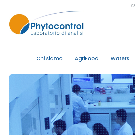
C
Chi siamo
AgriFood
Waters
Il Gruppo Phytocontrol
I nostri valori, la nostra missione
I nostri accreditamenti
I nostri riconoscimenti qualità
I nostri laboratori