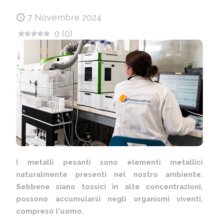
7 Novembre 2024
0
(
0
)
I metalli pesanti sono elementi metallici
naturalmente presenti nel nostro ambiente.
Sebbene siano tossici in alte concentrazioni,
possono accumularsi negli organismi viventi,
compreso l'uomo.