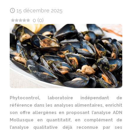
15 décembre 2025
0
(
0
)
Phytocontrol, laboratoire indépendant de
référence dans les analyses alimentaires, enrichit
son offre allergènes en proposant l’analyse ADN
Mollusque en quantitatif, en complément de
l’analyse qualitative déjà reconnue par ses