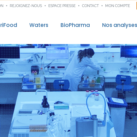
ON
REJOIGNEZ-NOUS
ESPACE PRESSE
CONTACT
MON COMPTE
riFood
Waters
BioPharma
Nos analyse
control
Audit & Consei
re mission
Traçabilité dig
ns
nces
veloppement