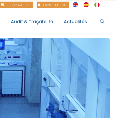
ESHOP WATERS
ESPACE CLIENT
s
Audit & Traçabilité
Actualités
l
Actualités
itale
Veille règlementaire
Bilan règlementaire
Les Matinales
Alertes alimentaires
Webinaires
Food Risk