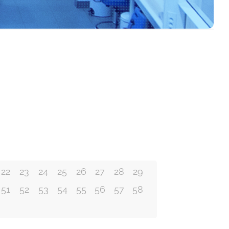
Polar Pod
Alertes
Alertes
Alerte alimentaire au
Alertes
Alerte alimentaire au
01/09/14
Alerte alimentaire au
11/08/14
1 septembre 2014
21/07/14
11 août 2014
21 juillet 2014
22
23
24
25
26
27
28
29
51
52
53
54
55
56
57
58