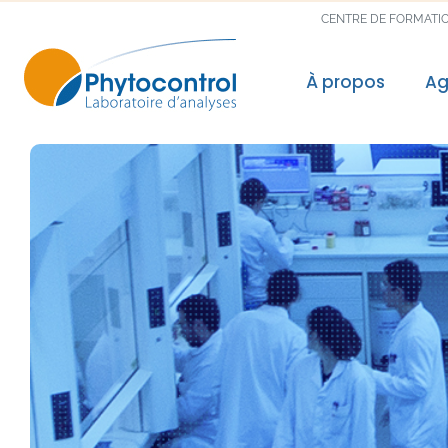
CENTRE DE FORMATI
À propos
Ag
Le groupe Phyto
Nos valeurs, not
Nos accréditatio
Nos reconnaissa
Nos laboratoires
Politique Qualité
Recherche & Dé