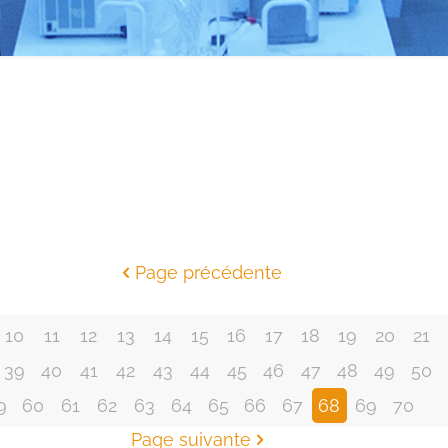
nnées
Alertes
Alertes
Alerte alimentaire au
Alertes
Alerte alimentaire au
08/09/14
Alerte alimentaire au
18/08/14
8 septembre 2014
28/07/14
18 août 2014
28 juillet 2014
Page précédente
10
11
12
13
14
15
16
17
18
19
20
21
39
40
41
42
43
44
45
46
47
48
49
50
9
60
61
62
63
64
65
66
67
68
69
70
Page suivante