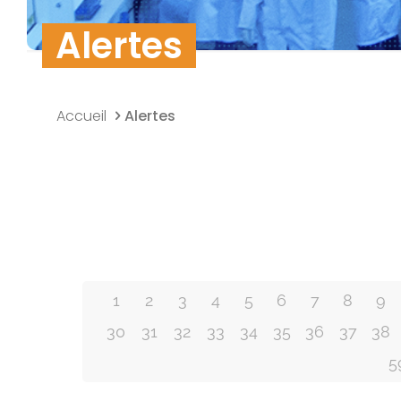
Sécurité des do
Alertes
Alertes
Alertes
Alerte alimentaire au
Alertes
Alerte alimentaire au
15/09/14
Alerte alimentaire au
25/08/14
Accueil
Alertes
15 septembre 2014
04/08/14
25 août 2014
4 août 2014
1
2
3
4
5
6
7
8
9
30
31
32
33
34
35
36
37
38
5