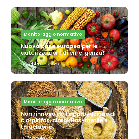
Monitoraggio normativo
Nuova base europea per le
autorizzazioni di emergenza!
14 Febbraio 2020
Monitoraggio normativo
Non rinnovo dell’approvazione di
clorpirifos, clorpirifos-metile e
thiacloprid.
15 Gennaio 2020