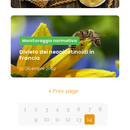
Monitoraggio normativo
Divieto dei neonicotinoidi in
Francia
31 Dicembre 2019
Prev page
1
2
3
4
5
6
7
8
9
10
11
12
13
14