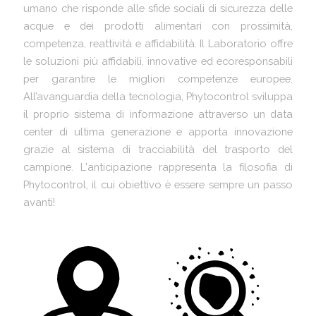
umano che risponde alle sfide sociali di sicurezza delle
acque e dei prodotti alimentari con prossimità,
competenza, reattività e affidabilità. Il Laboratorio offre
le soluzioni più affidabili, innovative ed ecoresponsabili
per garantire le migliori competenze europee.
All’avanguardia della tecnologia, Phytocontrol sviluppa
il proprio sistema di informazione attraverso un data
center di ultima generazione e apporta innovazione
grazie al sistema di tracciabilità del trasporto del
campione. L'anticipazione rappresenta la filosofia di
Phytocontrol, il cui obiettivo è essere sempre un passo
avanti!