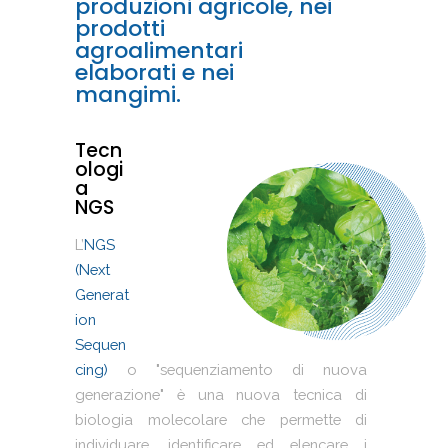
produzioni agricole, nei
prodotti
agroalimentari
elaborati e nei
mangimi.
Tecn
ologi
a
NGS
L’
NGS
(Next
Generat
ion
Sequen
cing)
o "sequenziamento di nuova
generazione" è una nuova tecnica di
biologia molecolare che permette di
individuare, identificare ed elencare i