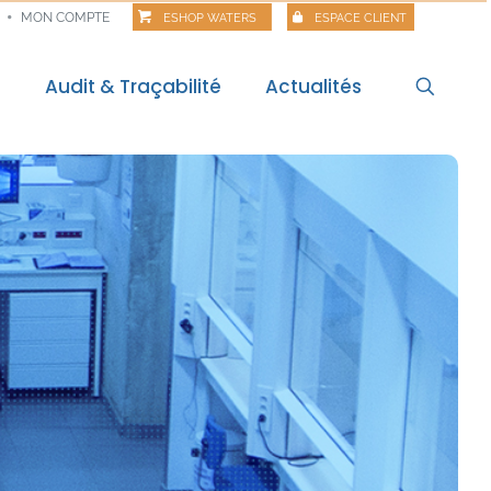
MON COMPTE
ESHOP WATERS
ESPACE CLIENT
s
Audit & Traçabilité
Actualités
l
Actualités
itale
Veille règlementaire
Bilan règlementaire
Les Matinales
Alertes alimentaires
Webinaires
Food Risk
Polar Pod