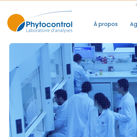
À propos
Ag
Le groupe Phyto
Nos valeurs, not
Nos accréditatio
Nos reconnaissa
Nos laboratoires
Politique Qualité
Recherche & Dé
Sécurité des do