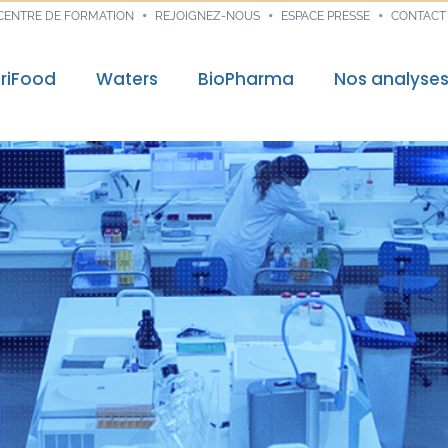
CENTRE DE FORMATION
REJOIGNEZ-NOUS
ESPACE PRESSE
CONTACT
riFood
Waters
BioPharma
Nos analyse
control
Audit & Consei
re mission
Traçabilité dig
ns
nces
veloppement
nnées