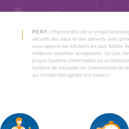
P.E.R.F. :
Phytocontrol est un projet technol
sécurité des eaux et des aliments avec proximi
vous apporte les solutions les plus fiables, 
meilleure expertise européenne. Un pas d’
propre Système d’Information via un Datacent
système de traçabilité du cheminement de l’éch
qui compte bien garder son avance !