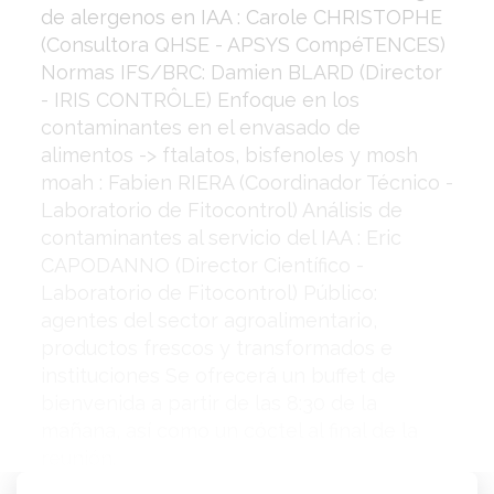
de alergenos en IAA : Carole CHRISTOPHE
(Consultora QHSE - APSYS CompéTENCES)
Normas IFS/BRC: Damien BLARD (Director
- IRIS CONTRÔLE) Enfoque en los
contaminantes en el envasado de
alimentos -> ftalatos, bisfenoles y mosh
moah : Fabien RIERA (Coordinador Técnico -
Laboratorio de Fitocontrol) Análisis de
contaminantes al servicio del IAA : Eric
CAPODANNO (Director Científico -
Laboratorio de Fitocontrol) Público:
agentes del sector agroalimentario,
productos frescos y transformados e
instituciones Se ofrecerá un buffet de
bienvenida a partir de las 8:30 de la
mañana, así como un cóctel al final de la
reunión.