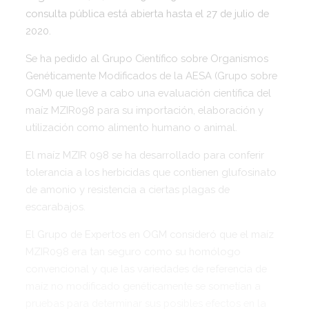
consulta pública está abierta hasta el 27 de julio de
2020.
Se ha pedido al Grupo Científico sobre Organismos
Genéticamente Modificados de la AESA (Grupo sobre
OGM) que lleve a cabo una evaluación científica del
maíz MZIR098 para su importación, elaboración y
utilización como alimento humano o animal.
El maíz MZIR 098 se ha desarrollado para conferir
tolerancia a los herbicidas que contienen glufosinato
de amonio y resistencia a ciertas plagas de
escarabajos.
El Grupo de Expertos en OGM consideró que el maíz
MZIR098 era tan seguro como su homólogo
convencional y que las variedades de referencia de
maíz no modificado genéticamente se sometían a
pruebas para determinar sus posibles efectos en la