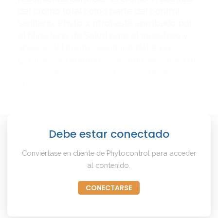
del cromo total como parte del control
sanitario. Phytocontrol está aprobado por
el Ministerio de Salud para el muestreo y
análisis del control sanitario del agua.
Estamos acreditados y acreditados para el
análisis de cromo VI con un límite de
cuantificación de 2 μg / L como parte de
nuestra aprobación E2 - Análisis químico
opcional.
Debe estar conectado
Conviértase en cliente de Phytocontrol para acceder
al contenido.
CONECTARSE