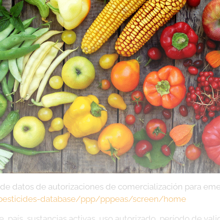
e datos de autorizaciones de comercialización para emerg
u-pesticides-database/ppp/pppeas/screen/home
país, sustancias activas, uso autorizado, período de vali