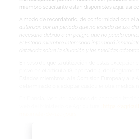
miembro solicitante están disponibles aquí, así co
A modo de recordatorio, de conformidad con el ar
autorizar, por un período que no exceda de 120 día
necesaria debido a un peligro que no pueda conte
El Estado miembro interesado informará inmediat
detallada sobre la situación y las medidas adopta
En caso de que la utilización de estas excepcion
prevé en el artículo 18, apartado 4, del Reglame
Estados miembros, a la Comisión Europea y a la A
determinado o a adoptar cualquier otra medida n
En Francia, las autorizaciones de comercializació
web del Ministerio de Agricultura :
https://agric
maximale-de-120-jours