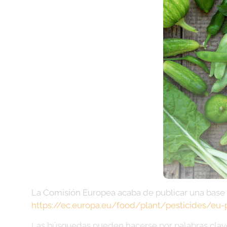
La Comisión Europea acaba de publicar una base d
https://ec.europa.eu/food/plant/pesticides/e
Las búsquedas pueden hacerse por palabras clave, 