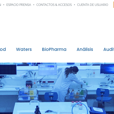
N
ESPACIO PRENSA
CONTACTOS & ACCESOS
CUENTA DE USUARIO
ood
Waters
BioPharma
Análisis
Audi
Trazabilidad digital
 misiones
 calidad