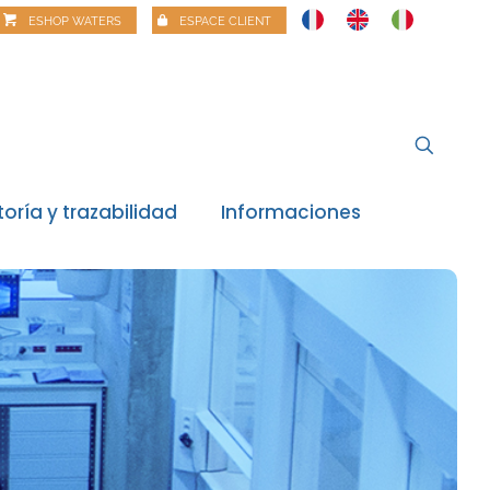
ESHOP WATERS
ESPACE CLIENT
toría y trazabilidad
Informaciones
Noticias
Vigilancia reglamentaria
Revisión de la normativa
Alertas alimentarias
Webinar