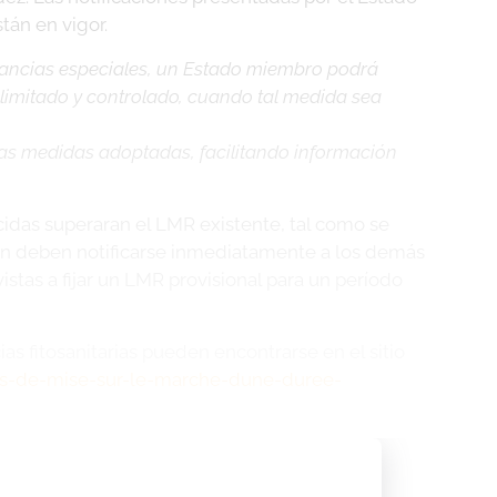
tán en vigor.
tancias especiales, un Estado miembro podrá
o limitado y controlado, cuando tal medida sea
as medidas adoptadas, facilitando información
cidas superaran el LMR existente, tal como se
ción deben notificarse inmediatamente a los demás
stas a fijar un LMR provisional para un período
s fitosanitarias pueden encontrarse en el sitio
ions-de-mise-sur-le-marche-dune-duree-