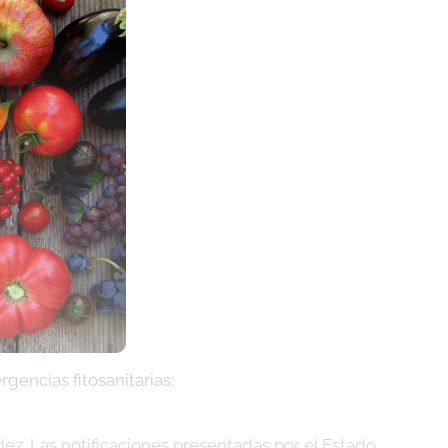
encias fitosanitarias:
dez. Las notificaciones presentadas por el Estado