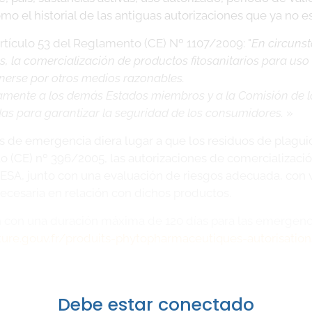
mo el historial de las antiguas autorizaciones que ya no es
tículo 53 del Reglamento (CE) Nº 1107/2009: "
En circuns
s, la comercialización de productos fitosanitarios para us
nerse por otros medios razonables.
amente a los demás Estados miembros y a la Comisión de l
das para garantizar la seguridad de los consumidores.
»
es de emergencia diera lugar a que los residuos de plagui
nto (CE) nº 396/2005, las autorizaciones de comercializa
ESA, junto con una evaluación de riesgos adecuada, con vi
ecesaria en relación con dichos productos.
n con una duración máxima de 120 días para las emergencia
ulture.gouv.fr/produits-phytopharmaceutiques-autorisat
Debe estar conectado