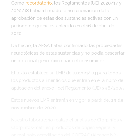
Como
recordatorio
, los Reglamentos (UE) 2020/17 y
2020/18 habían firmado la no renovación de la
aprobación de estas dos sustancias activas con un
período de gracia establecido en el 16 de abril de
2020.
De hecho, la AESA había confirmado las propiedades
neurotóxicas de estas sustancias y no podía descartar
un potencial genotóxico para el consumidor.
El texto establece un LMR de 0,01mg/kg para todos
los productos alimenticios que entran en el ámbito de
aplicación del anexo I del Reglamento (UE) 396/2005.
Estos nuevos LMR entrarán en vigor a partir del
13 de
noviembre de 2020.
Nuestro laboratorio realiza el análisis de Clorpirifos y
Clorpirifos-metil en productos de origen vegetal y
animal bajo acreditación del COFRAC (Alcance N°1-