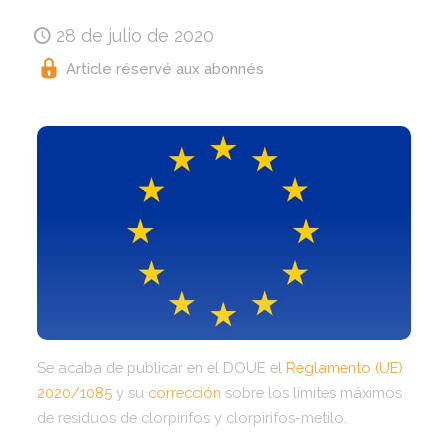
28 de julio de 2020
Article réservé aux abonnés
Se acaba de publicar en el DOUE el
Reglamento (UE)
2020/1085
y su
corrección
sobre los límites máximos
de residuos de clorpirifos y clorpirifos-metilo.