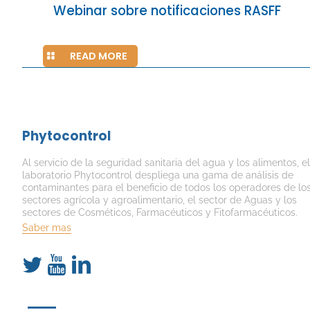
Webinar sobre notificaciones RASFF
READ MORE
Phytocontrol
Al servicio de la seguridad sanitaria del agua y los alimentos, el
laboratorio Phytocontrol despliega una gama de análisis de
contaminantes para el beneficio de todos los operadores de lo
sectores agrícola y agroalimentario, el sector de Aguas y los
sectores de Cosméticos, Farmacéuticos y Fitofarmacéuticos.
Saber mas