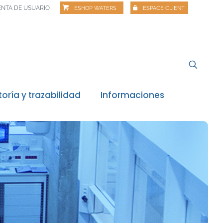
NTA DE USUARIO
ESHOP WATERS
ESPACE CLIENT
toría y trazabilidad
Informaciones
Noticias
Vigilancia reglamentaria
Revisión de la normativa
Alertas alimentarias
Webinar