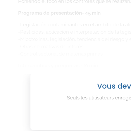
Poniendo el foco en los controles que se realizan
Programa de presentación- 45 min
-Legislación contaminantes en el ámbito de la a
-Pesticidas, aplicación e interpretación de la leg
-Micotoxinas, legislación, tendencia del riesgo y
-Otras normativas de interés
-Control sectorial de materias primas
Intercambios y preguntas -10 min
Vous dev
Seuls les utilisateurs enreg