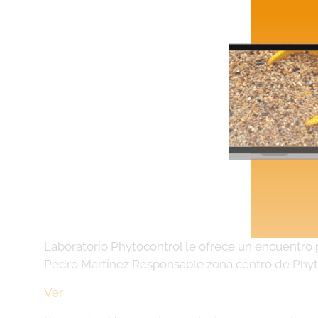
Laboratorio Phytocontrol le ofrece un encuentro 
Pedro Martínez Responsable zona centro de Phyt
Ver