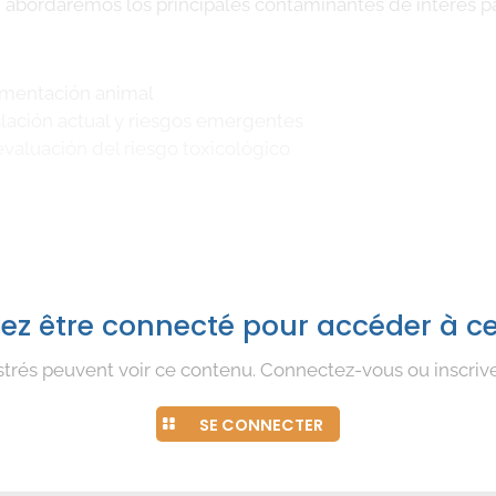
, abordaremos los principales contaminantes de interés pa
limentación animal
islación actual y riesgos emergentes
 evaluación del riesgo toxicológico
ez être connecté pour accéder à c
istrés peuvent voir ce contenu. Connectez-vous ou inscrive
SE CONNECTER