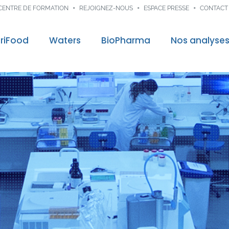
CENTRE DE FORMATION
REJOIGNEZ-NOUS
ESPACE PRESSE
CONTACT
riFood
Waters
BioPharma
Nos analyse
control
Audit & Consei
re mission
Traçabilité dig
ns
nces
veloppement
nnées