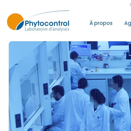
À propos
Ag
Le groupe Phyto
Nos valeurs, not
Nos accréditatio
Nos reconnaissa
Nos laboratoires
Politique Qualité
Recherche & Dé
Sécurité des do