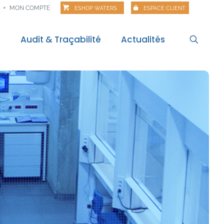
MON COMPTE
ESHOP WATERS
ESPACE CLIENT
s
Audit & Traçabilité
Actualités
l
Actualités
itale
Veille règlementaire
Bilan règlementaire
Les Matinales
Alertes alimentaires
Webinaires
Food Risk
Polar Pod