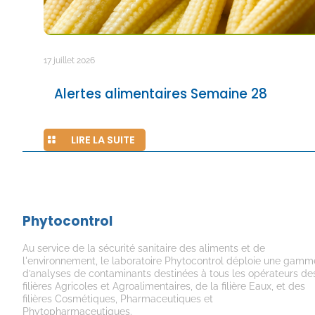
17 juillet 2026
Alertes alimentaires Semaine 28
LIRE LA SUITE
Phytocontrol
Au service de la sécurité sanitaire des aliments et de
l'environnement, le laboratoire Phytocontrol déploie une gamm
d’analyses de contaminants destinées à tous les opérateurs de
filières Agricoles et Agroalimentaires, de la filière Eaux, et des
filières Cosmétiques, Pharmaceutiques et
Phytopharmaceutiques.