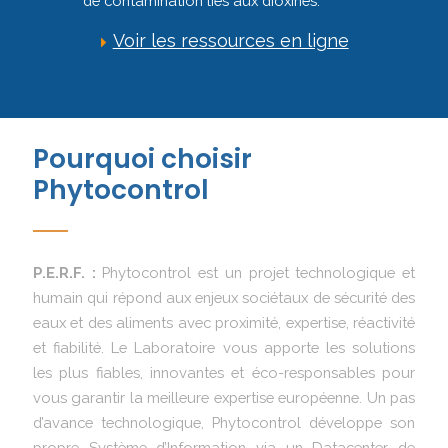
de contamination liés aux dioxines.
Voir les ressources en ligne
Pourquoi choisir
Phytocontrol
P.E.R.F. :
Phytocontrol est un projet technologique et
humain qui répond aux enjeux sociétaux de sécurité des
eaux et des aliments avec proximité, expertise, réactivité
et fiabilité. Le Laboratoire vous apporte les solutions
les plus fiables, innovantes et éco-responsables pour
vous garantir la meilleure expertise européenne. Un pas
d’avance technologique, Phytocontrol développe son
propre Système d’Information via un Datacenter de