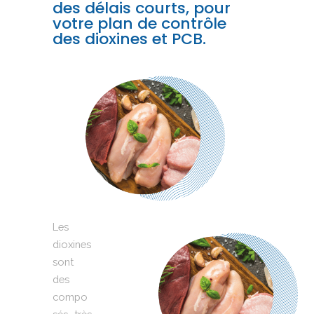
des délais courts, pour
votre plan de contrôle
des dioxines et PCB.
Les
dioxines
sont
des
compo