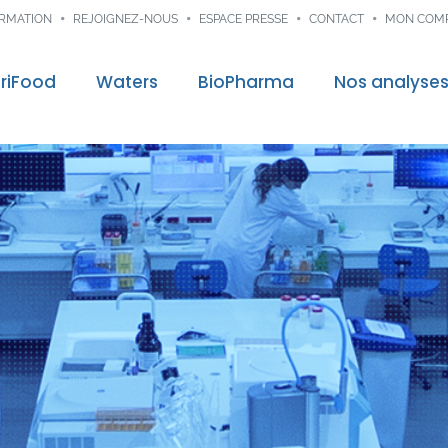
ORMATION
REJOIGNEZ-NOUS
ESPACE PRESSE
CONTACT
MON COM
riFood
Waters
BioPharma
Nos analyse
control
Audit & Consei
re mission
Traçabilité dig
ns
nces
veloppement