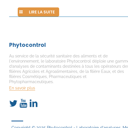
LIRE LA SUITE
Phytocontrol
Au service de la sécurité sanitaire des aliments et de
l'environnement, le laboratoire Phytocontrol déploie une gamm
d’analyses de contaminants destinées à tous les opérateurs de
filières Agricoles et Agroalimentaires, de la filière Eaux, et des
filières Cosmétiques, Pharmaceutiques et
Phytopharmaceutiques.
En savoir plus
Copyright © 2025 Phytocontrol - Laboratoire d'analyses.
Me