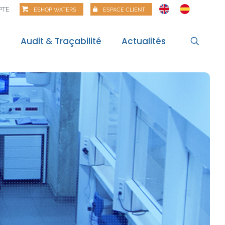
PTE
ESHOP WATERS
ESPACE CLIENT
s
Audit & Traçabilité
Actualités
l
Actualités
itale
Veille règlementaire
Bilan règlementaire
Les Matinales
Alertes alimentaires
Webinaires
Food Risk