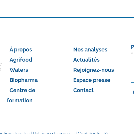
P
À propos
Nos analyses
p
Agrifood
Actualités
e
Waters
Rejoignez-nous
s
Biopharma
Espace presse
Centre de
Contact
formation
ntions légales
|
Politique de cookies
|
Confidentialité