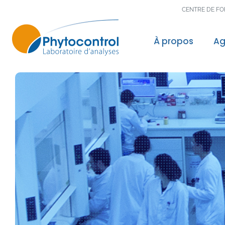
CENTRE DE F
À propos
Ag
Le groupe Phyto
Nos valeurs, not
Nos accréditatio
Nos reconnaissa
Nos laboratoires
Politique Qualité
Recherche & Dé