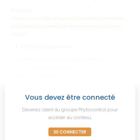
Pour plus
d’information :
https://www.phytocontrol.com/veille-
reglementaire/interdiction-de-5-neonicotinoides-en-
france/
Union Européenne :
Cette substance néonicotinoïde est interdite en UE
er
depuis le
1
décembre 2020
. Le
règlement
d’exécution (UE) 2020/1643
acte
Vous devez être connecté
Devenez client du groupe Phytocontrol pour
accéder au contenu.
SE CONNECTER