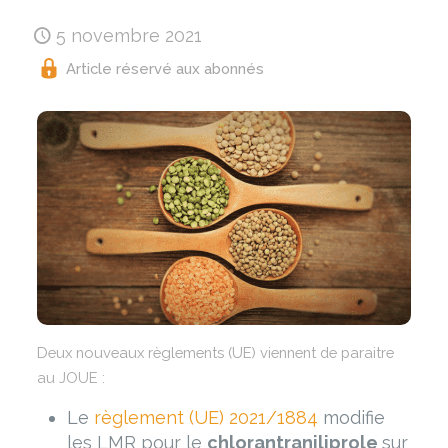
5 novembre 2021
Article réservé aux abonnés
Deux nouveaux règlements (UE) viennent de paraitre
au JOUE :
Le
règlement (UE) 2021/1884
modifie
les LMR pour le
chlorantraniliprole
sur