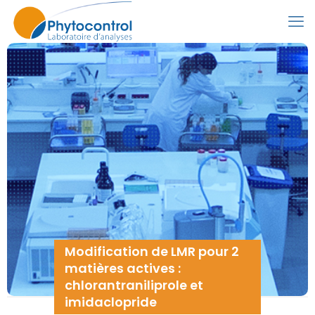
Modification de LMR pour 2
matières actives :
chlorantraniliprole et
imidaclopride