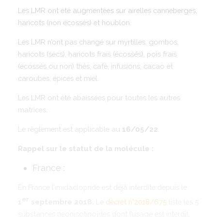
Les LMR ont été augmentées sur airelles canneberges,
haricots (non écossés) et houblon.
Les LMR n’ont pas changé sur myrtilles, gombos,
haricots (secs), haricots frais (écossés), pois frais
(écossés ou non) thés, café, infusions, cacao et
caroubes, épices et miel.
Les LMR ont été abaissées pour toutes les autres
matrices.
Le règlement est applicable au
16/05/22
.
Rappel sur le statut de la molécule :
France :
En France l’imidaclopride est déjà interdite depuis le
er
1
septembre 2018.
Le
décret n°2018/675
liste les 5
substances néonicotinoïdes dont l’usage est interdit.