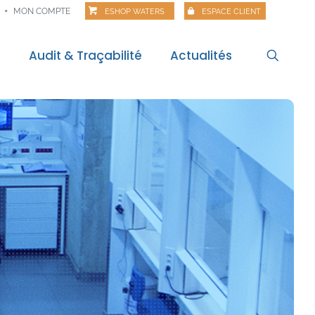
MON COMPTE
ESHOP WATERS
ESPACE CLIENT
s
Audit & Traçabilité
Actualités
l
Actualités
itale
Veille règlementaire
Bilan règlementaire
Les Matinales
Alertes alimentaires
Webinaires
Food Risk
Polar Pod