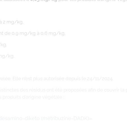
à 2 mg/kg.
nt de 0,9 mg/kg à 0,6 mg/kg.
/kg.
 mg/kg.
elée. Elle n’est plus autorisée depuis le 24/11/2024.
ns distinctes des résidus ont été proposées afin de couvri
s produits d’origine végétale :
e-desamino-diketo (métribuzine-DADK)»