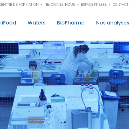
CENTRE DE FORMATION
REJOIGNEZ-NOUS
ESPACE PRESSE
CONTACT
riFood
Waters
BioPharma
Nos analyse
control
Audit & Consei
re mission
Traçabilité dig
ns
nces
veloppement
nnées