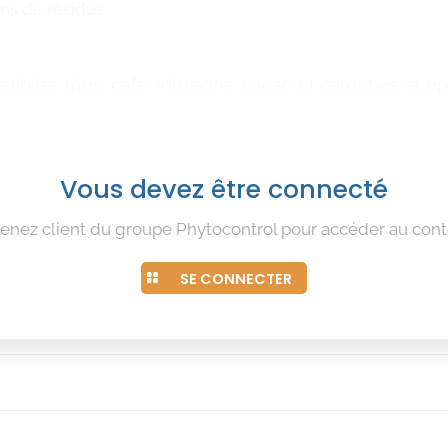
ns de résidus :
tibles, thés, café, infusions, cacao et caroubes et ép
Vous devez être connecté
enez client du groupe Phytocontrol pour accéder au cont
SE CONNECTER