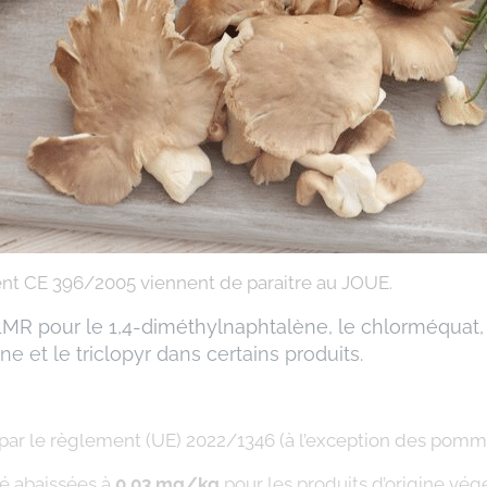
nt CE 396/2005 viennent de paraitre au JOUE.
es LMR pour le 1,4-diméthylnaphtalène, le chlorméquat
e et le triclopyr dans certains produits.
par le règlement (UE) 2022/1346 (à l’exception des pomme
té abaissées à
0,03 mg/kg
pour les produits d’origine vég