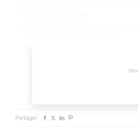
Les même LMR ont été fixées pour ces 2 définitio
0,05 mg/kg sur le miel
0,1 mg/kg sur fines herbes et fleurs comes
0,01 mg/kg sur les autres matrices
Dev
Partager