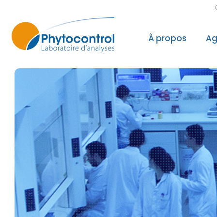
À propos
Ag
Le groupe Phyto
Nos valeurs, not
Nos accréditatio
Nos reconnaissa
Nos laboratoires
Politique Qualité
Recherche & Dé
Sécurité des do