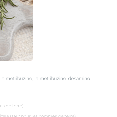
, la métribuzine, la métribuzine-desamino-
s de terre).
étale (sauf pour les pommes de terre).