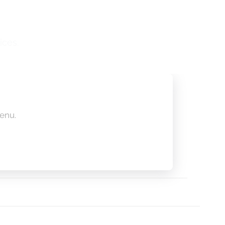
ices.
enu.