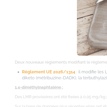
Deux nouveaux règlements modifiant le règleme
Règlement UE 2026/1314
: il modifie l
diketo (métribuzine-DADK), la terbuthylazin
1,4-diméthylnaphtalène :
Des LMR provisoires ont été fixées à 0,05 mg/kg 
Sur la base de données plus récentes elles ont é