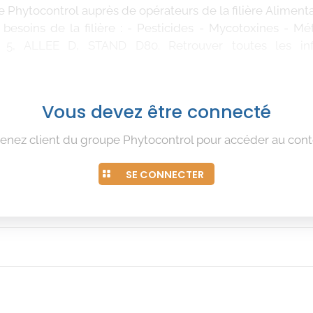
e Phytocontrol auprès de opérateurs de la filière Alimen
besoins de la filière : - Pesticides - Mycotoxines - 
 5, ALLEE D, STAND D80. Retrouver toutes les in
Vous devez être connecté
enez client du groupe Phytocontrol pour accéder au cont
SE CONNECTER