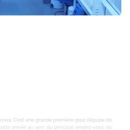
nnes. C’est une grande première pour l’équipe de
 cette année au sein du principal rendez-vous du