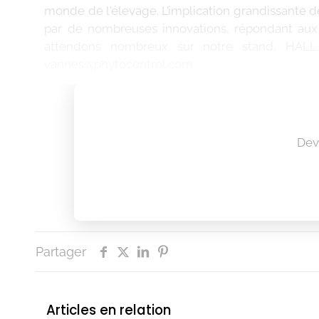
monde de l'élevage. L’implication grandissante d
par de nombreuses innovations, répondant aux 
attendons nombreux sur notre stand, HALL
vannes@phytocontrol.com
Dev
Partager
Articles en relation