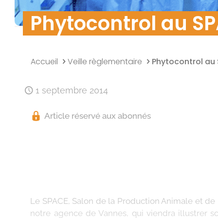
Phytocontrol au S
Accueil
Veille règlementaire
Phytocontrol au
1 septembre 2014
Article réservé aux abonnés
Le SPACE, Salon de la Production Animale et de 
notre agence de Vannes, qui viendra illustrer s