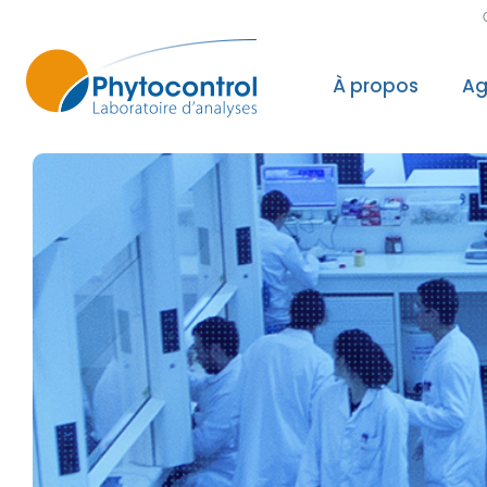
À propos
Ag
Le groupe Phyto
Nos valeurs, not
Nos accréditatio
Nos reconnaissa
Nos laboratoires
Politique Qualité
Recherche & Dé
Sécurité des do