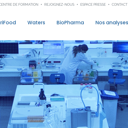
CENTRE DE FORMATION
REJOIGNEZ-NOUS
ESPACE PRESSE
CONTACT
riFood
Waters
BioPharma
Nos analyse
control
Audit & Consei
re mission
Traçabilité dig
ns
nces
veloppement
nnées