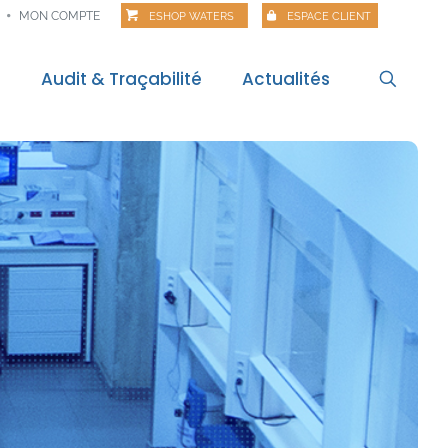
MON COMPTE
ESHOP WATERS
ESPACE CLIENT
s
Audit & Traçabilité
Actualités
l
Actualités
itale
Veille règlementaire
Bilan règlementaire
Les Matinales
Alertes alimentaires
Webinaires
Food Risk
Polar Pod