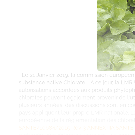
Le 21 Janvier 2019, la commission européenn
substance active Chlorate. A ce jour, la LMR 
autorisations accordées aux produits phytoph
chlorates peuvent également provenir de l'uti
plusieurs années, des discussions sont en co
pays appliquent leur propre LMR nationale. L
européenne de la règlementation des chlorate
SANTE/10684/2015 Rev 3
ANNEX IIIA SANTE 