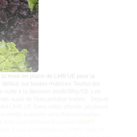
 la mise en place de LMR UE pour la
défaut, sur toutes matrices. Toutes les
s suite à la décision 2008/865/CE. Les
ais aussi de l'eau potable traitée. Depuis
des LMR UE. Dans cette attente, plusieurs
ne réelle avancée vers l'harmonisation
 ainsi que l'Annexe associée:
DRAFT
ose d'une accréditation COFRAC pour la