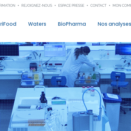
ORMATION
REJOIGNEZ-NOUS
ESPACE PRESSE
CONTACT
MON COM
riFood
Waters
BioPharma
Nos analyse
control
Audit & Consei
re mission
Traçabilité dig
ns
nces
veloppement