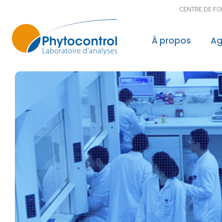
CENTRE DE F
À propos
Ag
Le groupe Phyto
Nos valeurs, not
Nos accréditatio
Nos reconnaissa
Nos laboratoires
Politique Qualité
Recherche & Dé