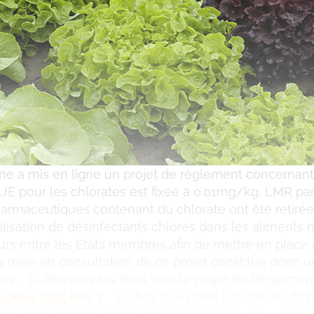
e a mis en ligne un projet de règlement concernant
UE pour les chlorates est fixée à 0.01mg/kg, LMR par 
armaceutiques contenant du chlorate ont été retirée
lisation de désinfectants chlorés dans les aliments m
urs entre les Etats membres afin de mettre en place 
a mise en consultation de ce projet constitue donc u
s. Ci-dessous les liens vers le projet de Règlement
10684 2015 Rev 3
Sachez que notre laboratoire disp