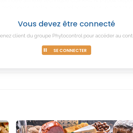
ter notre annexe technique COFRAC N°1-1904 disponib
techniques, tarifaires ou règlementaires, n'hésitez p
Vous devez être connecté
enez client du groupe Phytocontrol pour accéder au cont
SE CONNECTER