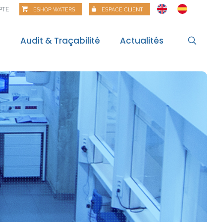
PTE
ESHOP WATERS
ESPACE CLIENT
s
Audit & Traçabilité
Actualités
l
Actualités
itale
Veille règlementaire
Bilan règlementaire
Les Matinales
Alertes alimentaires
Webinaires
Food Risk