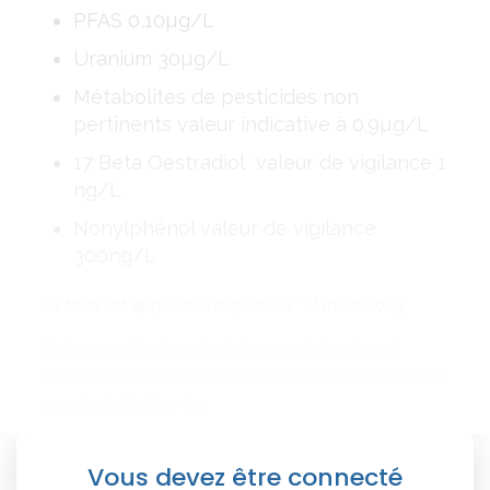
PFAS 0,10µg/L
Uranium 30µg/L
Métabolites de pesticides non
pertinents valeur indicative à 0.9µg/L
17 Beta Oestradiol valeur de vigilance 1
ng/L
Nonylphénol valeur de vigilance
300ng/L
er
Ce texte est applicable depuis le 1
Janvier 2023.
Sachez que Phytocontrol dispose de l’agrément
national du Ministère de la Santé et de l’environnement
pour la réalisation des
Vous devez être connecté