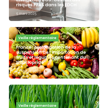
risques PFAS dans les EDCH
5 mars 2025
Veille règlementaire
France : prolongation de la
suspension de l’importation de
fruits et légumes contenant du
thiaclopride
27 février 2025
Veille règlementaire