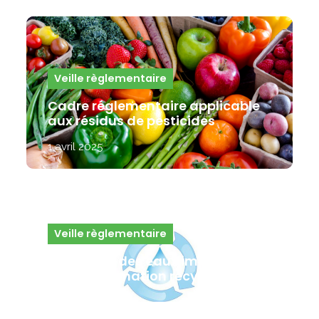
Veille règlementaire
Cadre réglementaire applicable
aux résidus de pesticides
1 avril 2025
Veille règlementaire
Utilisation des eaux impropres à
la consommation recyclées dans
les IAA
31 mars 2025